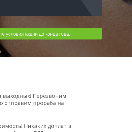
е условия акции до конца года.
з выходных! Перезвоним
но отправим прораба на
оимость! Никаких доплат в