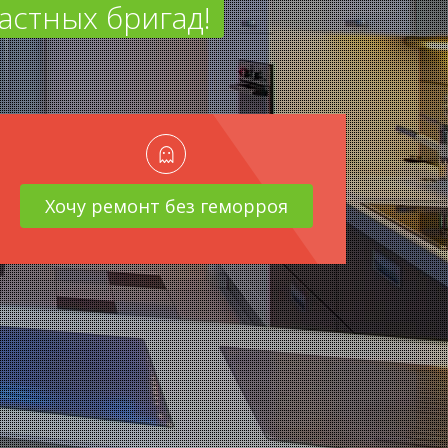
астных бригад!
Хочу ремонт без геморроя