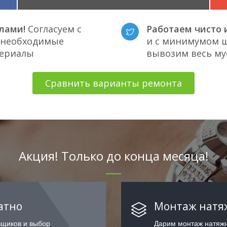
лами!
Согласуем с
Работаем чисто и
е необходимые
и с минимумом ш
териалы
вывозим весь му
Сравнить варианты ремонта
Акция! Только до конца месяца!
атно
Монтаж натяж
вщиков и выбор
Дарим монтаж натяжн