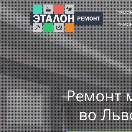
РЕМО
РЕМОН
Ремонт 
во Льв