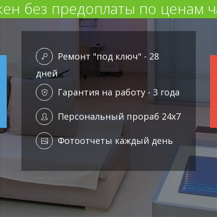
ен без предоплаты по ценам ч
Ремонт "под ключ" - 28
дней
Гарантия на работу - 3 года
Персональный прораб 24x7
Фотоотчеты каждый день