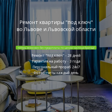
Ремонт квартиры "под ключ"
во Львове и Львовской области
теперь возможен без предоплаты по ценам частных бригад!
Ремонт "под ключ" - 28 дней
Гарантия на работу - 3 года
Персональный прораб 24x7
Фотоотчеты каждый день