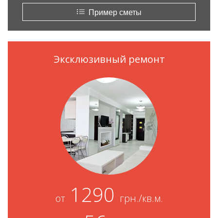
Пример сметы
Эксклюзивный ремонт
1290
от
грн./кв.м.