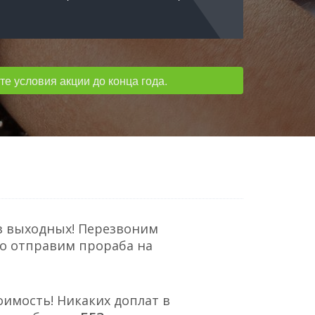
е условия акции до конца года.
з выходных! Перезвоним
но отправим прораба на
оимость! Никаких доплат в