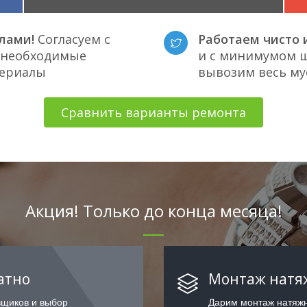
лами!
Согласуем с
Работаем чисто и
е необходимые
и с минимумом ш
териалы
вывозим весь му
Сравнить варианты ремонта
Акция! Только до конца месяца!
атно
Монтаж натяж
вщиков и выбор
Дарим монтаж натяжн