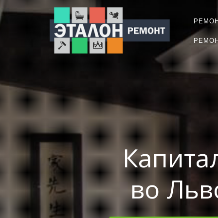
РЕМО
РЕМОН
Капита
во Льв