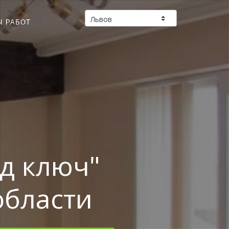
Ы РАБОТ
д ключ"
области