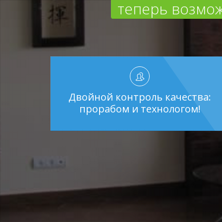
теперь возмож
Двойной контроль качества:
прорабом и технологом!