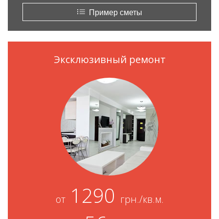
Пример сметы
Эксклюзивный ремонт
1290
от
грн./кв.м.